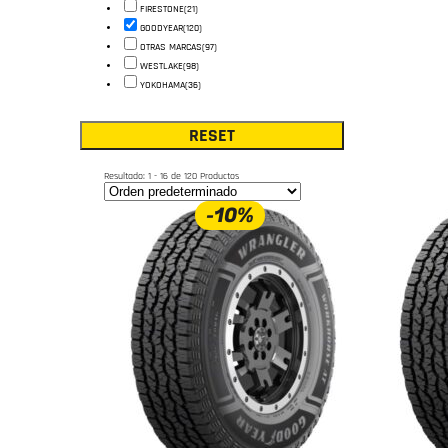
FIRESTONE
(21)
GOODYEAR
(120)
OTRAS MARCAS
(97)
WESTLAKE
(98)
YOKOHAMA
(36)
RESET
Resultado: 1 - 16 de 120 Productos
-10%