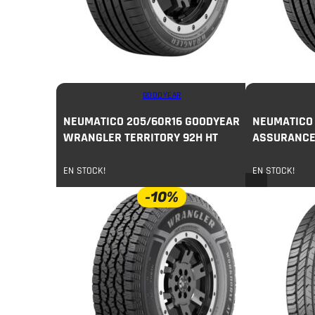
GOODYEAR
NEUMATICO 205/60R16 GOODYEAR
NEUMATICO 
WRANGLER TERRITORY 92H HT
ASSURANCE 
EN STOCK!
EN STOCK!
-10%
$
131.000
c/u
$
145.000
$
73.000
COMPRAR