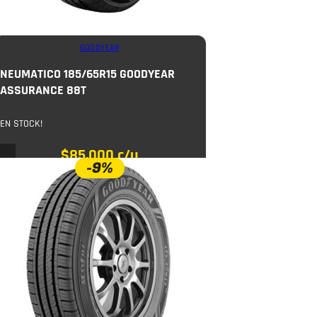
GOODYEAR
NEUMATICO 185/65R15 GOODYEAR
ASSURANCE 88T
EN STOCK!
$
85.000
c/u
-9%
$
94.000
COMPRAR