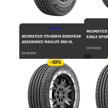
GOODYEAR
NEUMATICO 
NEUMATICO 175/65R14 GOODYEAR
EAGLE SPORT
ASSURANCE MAXLIFE 86H XL
EN STOCK!
EN STOCK!
-10%
$
108.000
$
73.000
c/u
$
81.000
COMPRAR