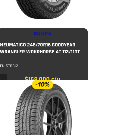
GOODYEAR
NEUMATICO 245/70R16 GOODYEAR
WRANGLER WOKRHORSE AT 113/110T
EN STOCK!
$
168.000
c/u
-10%
$
186.000
COMPRAR