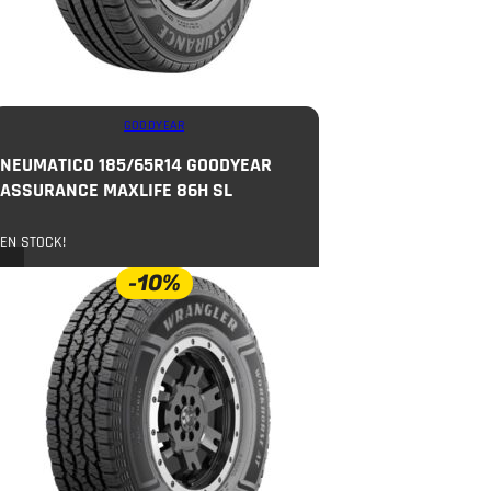
GOODYEAR
NEUMATICO 185/65R14 GOODYEAR
ASSURANCE MAXLIFE 86H SL
EN STOCK!
-10%
$
79.000
c/u
$
87.000
COMPRAR