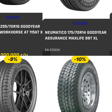
GOODYEAR
GOODYEAR
255/70R16 GOODYEAR
WORKHORSE AT 115AT XL
NEUMATICO 175/70R14 GOODYEAR
ASSURANCE MAXLIFE 88T XL
EN STOCK!
$
200.000
c/u
-9%
-10%
$
75.000
c/u
$
83.000
COMPRAR
COMPRAR