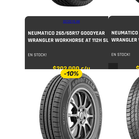
GOODYEAR
NEUMATICO 
NEUMATICO 265/65R17 GOODYEAR
WRANGLER 
WRANGLER WORKHORSE AT 112H SL
EN STOCK!
EN STOCK!
$
202.000
c/u
-10%
$
222.000
$
224.000
COMPRAR