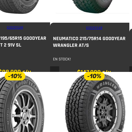
GOODYEAR
GOODYEAR
195/65R15 GOODYEAR
NEUMATICO 215/75R14 GOODYEAR
 2 91V SL
WRANGLER AT/S
EN STOCK!
$
98.000
c/u
$
147.000
c/u
-10%
-10%
$
163.000
COMPRAR
COMPRAR