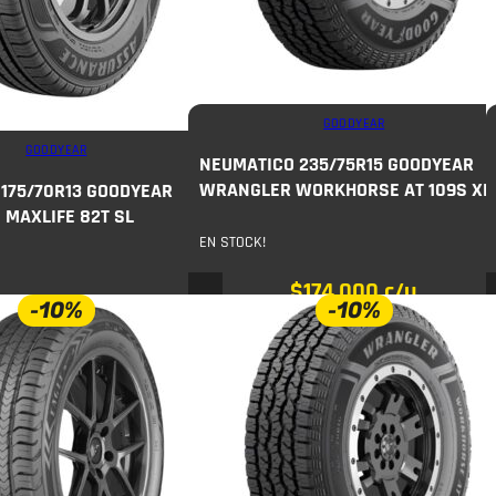
GOODYEAR
GOODYEAR
NEUMATICO 235/75R15 GOODYEAR
WRANGLER WORKHORSE AT 109S XL
175/70R13 GOODYEAR
MAXLIFE 82T SL
EN STOCK!
$
174.000
c/u
-10%
-10%
$
193.000
$
66.000
c/u
COMPRAR
COMPRAR