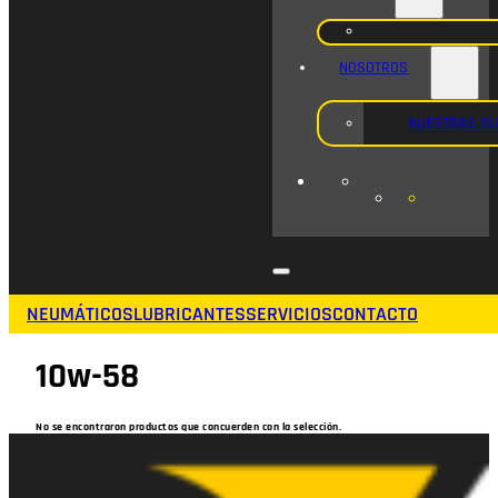
NOSOTROS
NUESTRAS S
NEUMÁTICOS
LUBRICANTES
SERVICIOS
CONTACTO
10w-58
No se encontraron productos que concuerden con la selección.