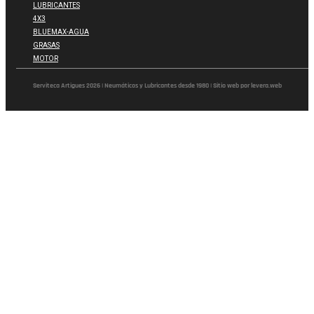
LUBRICANTES
4X3
BLUEMAX-AGUA
GRASAS
MOTOR
Serviteca Artigues 2026 | Neumáticos y Lubricantes desde 1980 | Sitio web por levera.web