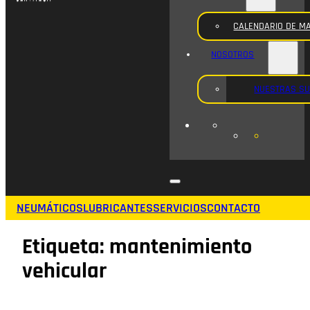
CALENDARIO DE M
NOSOTROS
NUESTRAS S
NEUMÁTICOS
LUBRICANTES
SERVICIOS
CONTACTO
Etiqueta:
mantenimiento
vehicular