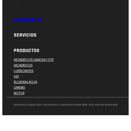
SUCURSALES
SERVICIOS
PRODUCTOS
NEUMATICOS CAMION Y OTR
NEUMATICOS
LUBRICANTES
4X3
BLUEMAX-AGUA
GRASAS
MOTOR
Serviteca Artigues 2026 | Neumáticos y Lubricantes desde 1980 | Sitio web por levera.web