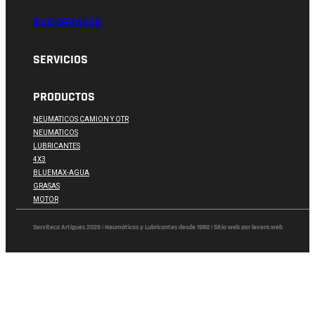
SUCURSALES
SERVICIOS
PRODUCTOS
NEUMATICOS CAMION Y OTR
NEUMATICOS
LUBRICANTES
4X3
BLUEMAX-AGUA
GRASAS
MOTOR
Serviteca Artigues 2026 | Neumáticos y Lubricantes desde 1980 | Sitio web por levera.web