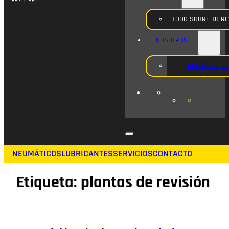
TODO SOBRE TU RE
NOSOTROS
NUESTRAS S
NEUMÁTICOS
LUBRICANTES
SERVICIOS
CONTACTO
Etiqueta:
plantas de revisión