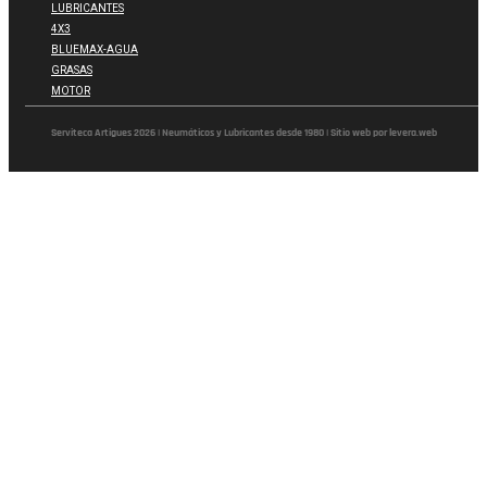
LUBRICANTES
4X3
BLUEMAX-AGUA
GRASAS
MOTOR
Serviteca Artigues 2026 | Neumáticos y Lubricantes desde 1980 | Sitio web por levera.web