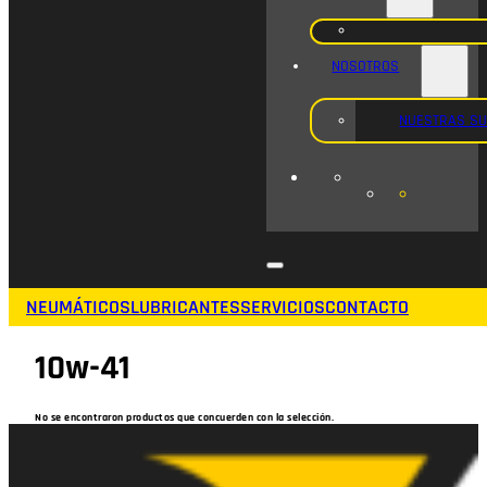
NOSOTROS
NUESTRAS S
NEUMÁTICOS
LUBRICANTES
SERVICIOS
CONTACTO
10w-41
No se encontraron productos que concuerden con la selección.