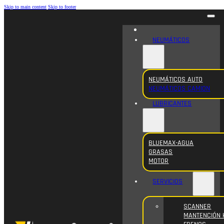
Skip to main content
Skip to footer
NEUMÁTICOS
NEUMÁTICOS AUTO
NEUMÁTICOS CAMION
LUBRICANTES
BLUEMAX-AGUA
GRASAS
MOTOR
SERVICIOS
SCANNER
MANTENCIÓN 