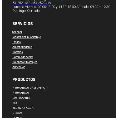
53-2523432 o 53-2522419
Lunes a Viernes: 09:00-13:00 y 14:30-18:00 Sábado: 09:00 – 12:30
Domingo: Cerrado
SERVICIOS
Scanner
Mantención Kilometraje
Frenos
Amortiguadores
Baterías
Cambio de aceite
Balanceo y Montajes
Alineación
PRODUCTOS
NEUMATICOS CAMION Y OTR
NEUMATICOS
LUBRICANTES
4X3
BLUEMAX-AGUA
GRASAS
MOTOR