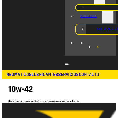
NOSOTROS
NUESTRAS S
NEUMÁTICOS
LUBRICANTES
SERVICIOS
CONTACTO
10w-42
No se encontraron productos que concuerden con la selección.