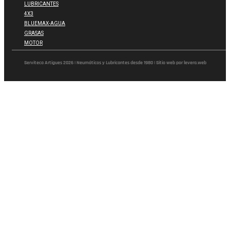
LUBRICANTES
4X3
BLUEMAX-AGUA
GRASAS
MOTOR
Serviteca Artigues 2026 | Neumáticos y Lubricantes desde 1980 | Sitio web por levera.web