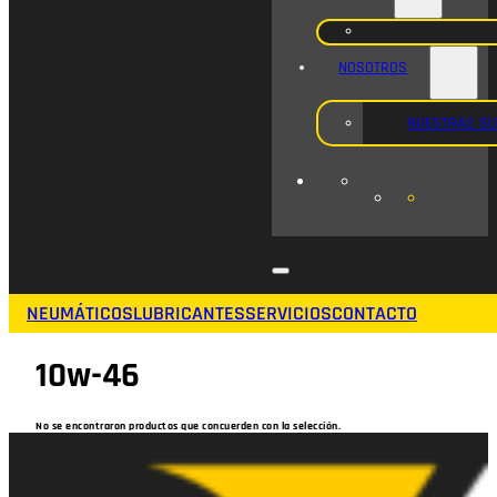
NOSOTROS
NUESTRAS S
NEUMÁTICOS
LUBRICANTES
SERVICIOS
CONTACTO
10w-46
No se encontraron productos que concuerden con la selección.