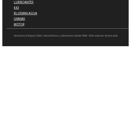
LUBRICANTES
4X3
BLUEMAX-AGUA
GRASAS
MOTOR
Serviteca Artigues 2026 | Neumáticos y Lubricantes desde 1980 | Sitio web por levera.web