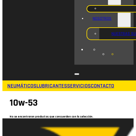
NOSOTROS
NUESTRAS S
NEUMÁTICOS
LUBRICANTES
SERVICIOS
CONTACTO
10w-53
No se encontraron productos que concuerden con la selección.