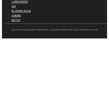
LUBRICANTES
4X3
BLUEMAX-AGUA
GRASAS
MOTOR
Serviteca Artigues 2026 | Neumáticos y Lubricantes desde 1980 | Sitio web por levera.web