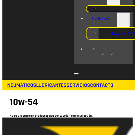
NOSOTROS
NUESTRAS S
NEUMÁTICOS
LUBRICANTES
SERVICIOS
CONTACTO
10w-54
No se encontraron productos que concuerden con la selección.