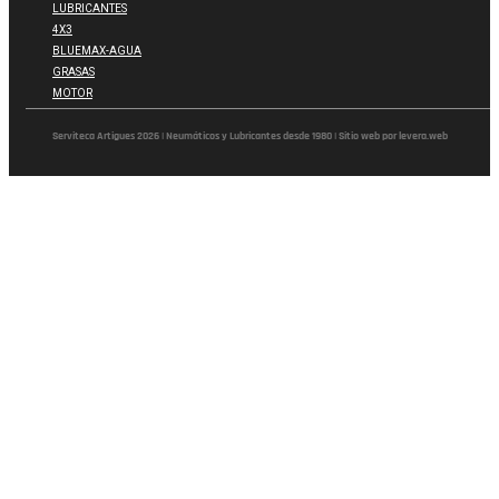
LUBRICANTES
4X3
BLUEMAX-AGUA
GRASAS
MOTOR
Serviteca Artigues 2026 | Neumáticos y Lubricantes desde 1980 | Sitio web por levera.web