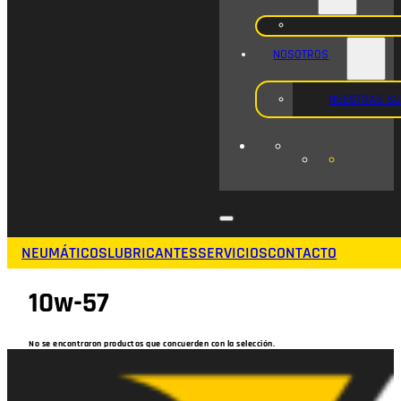
NOSOTROS
NUESTRAS S
NEUMÁTICOS
LUBRICANTES
SERVICIOS
CONTACTO
10w-57
No se encontraron productos que concuerden con la selección.