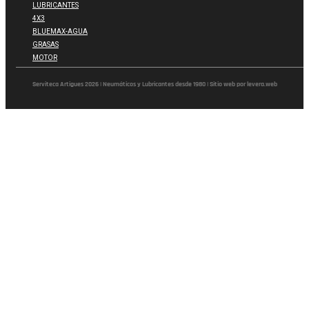
LUBRICANTES
4X3
BLUEMAX-AGUA
GRASAS
MOTOR
Serviteca Artigues 2026 | Neumáticos y Lubricantes desde 1980 | Sitio web por levera.web