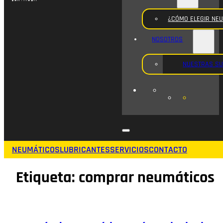
¿CÓMO ELEGIR NE
NOSOTROS
NUESTRAS S
NEUMÁTICOS
LUBRICANTES
SERVICIOS
CONTACTO
Etiqueta:
comprar neumáticos