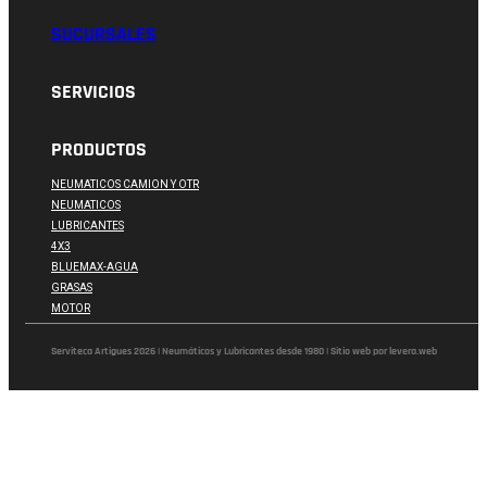
SUCURSALES
SERVICIOS
PRODUCTOS
NEUMATICOS CAMION Y OTR
NEUMATICOS
LUBRICANTES
4X3
BLUEMAX-AGUA
GRASAS
MOTOR
Serviteca Artigues 2026 | Neumáticos y Lubricantes desde 1980 | Sitio web por levera.web