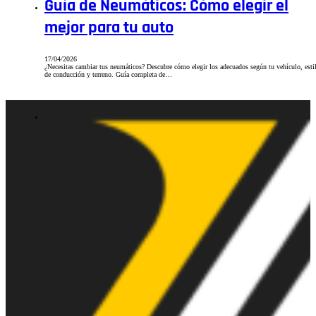
Guía de Neumáticos: Cómo elegir el
mejor para tu auto
17/04/2026
¿Necesitas cambiar tus neumáticos? Descubre cómo elegir los adecuados según tu vehículo, esti
de conducción y terreno. Guía completa de…