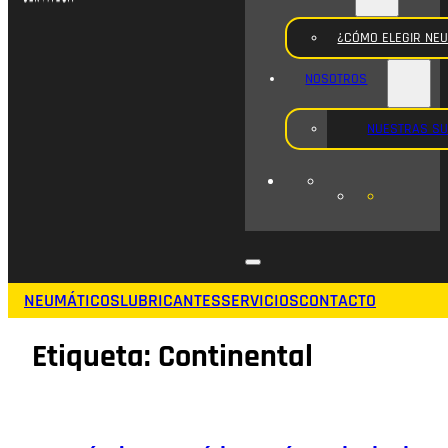
¿CÓMO ELEGIR NE
NOSOTROS
NUESTRAS S
NEUMÁTICOS
LUBRICANTES
SERVICIOS
CONTACTO
Etiqueta:
Continental