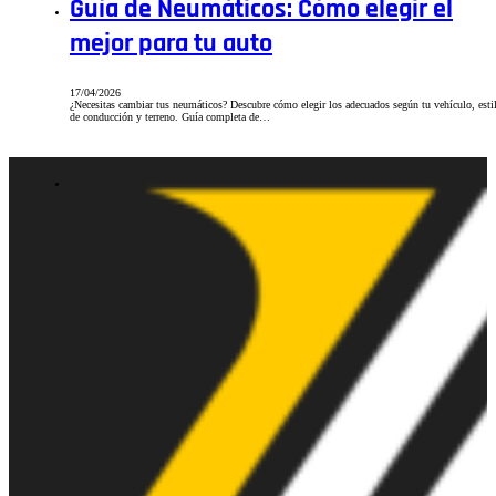
Guía de Neumáticos: Cómo elegir el
mejor para tu auto
17/04/2026
¿Necesitas cambiar tus neumáticos? Descubre cómo elegir los adecuados según tu vehículo, esti
de conducción y terreno. Guía completa de…