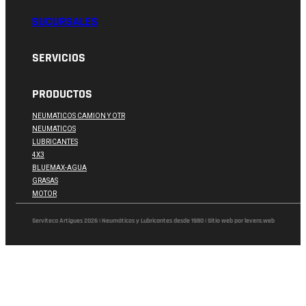
SUCURSALES
SERVICIOS
PRODUCTOS
NEUMATICOS CAMION Y OTR
NEUMATICOS
LUBRICANTES
4X3
BLUEMAX-AGUA
GRASAS
MOTOR
Serviteca Artigues 2026 | Neumáticos y Lubricantes desde 1980 | Sitio web por levera.web