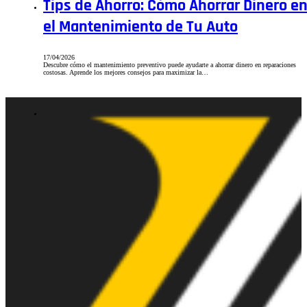
Tips de Ahorro: Cómo Ahorrar Dinero e
el Mantenimiento de Tu Auto
17/04/2026
Descubre cómo el mantenimiento preventivo puede ayudarte a ahorrar dinero en reparaciones
costosas. Aprende los mejores consejos para maximizar la…