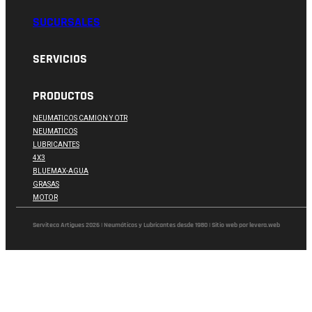
SUCURSALES
SERVICIOS
PRODUCTOS
NEUMATICOS CAMION Y OTR
NEUMATICOS
LUBRICANTES
4X3
BLUEMAX-AGUA
GRASAS
MOTOR
Serviteca Artigues 2026 | Neumáticos y Lubricantes desde 1980 | Sitio web por levera.web