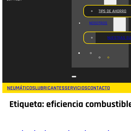
TIPS DE AHORRO
NOSOTROS
NUESTRAS S
NEUMÁTICOS
LUBRICANTES
SERVICIOS
CONTACTO
Etiqueta:
eficiencia combustibl