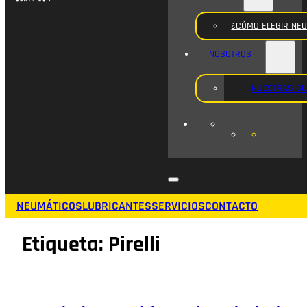
¿CÓMO ELEGIR NE
NOSOTROS
NUESTRAS S
NEUMÁTICOS
LUBRICANTES
SERVICIOS
CONTACTO
Etiqueta:
Pirelli