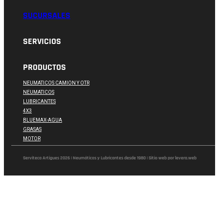
SUCURSALES
SERVICIOS
PRODUCTOS
NEUMATICOS CAMION Y OTR
NEUMATICOS
LUBRICANTES
4X3
BLUEMAX-AGUA
GRASAS
MOTOR
Serviteca Artigues 2026 | Neumáticos y Lubricantes desde 1980 | Sitio web por levera.web