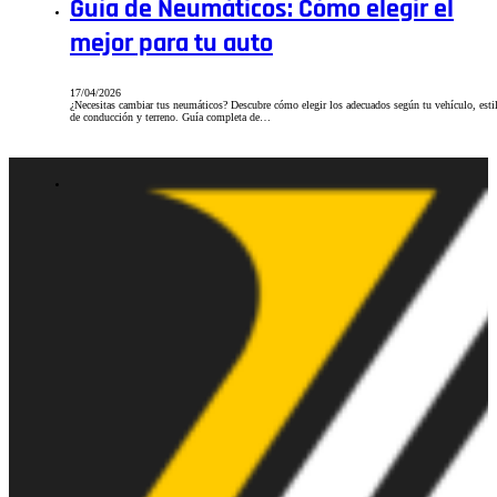
Guía de Neumáticos: Cómo elegir el
mejor para tu auto
17/04/2026
¿Necesitas cambiar tus neumáticos? Descubre cómo elegir los adecuados según tu vehículo, esti
de conducción y terreno. Guía completa de…