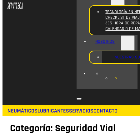
TECNOLOGÍA EN NE
CHECKLIST DE VIAJ
¿ES HORA DE REPA
CALENDARIO DE M
NOSOTROS
NUESTRAS S
NEUMÁTICOS
LUBRICANTES
SERVICIOS
CONTACTO
Categoría:
Seguridad Vial