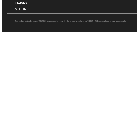
GRASAS
MOTOR
Serviteca Artigues 2026 | Neumáticos y Lubricantes desde 1980 | Sitio web por levera.web