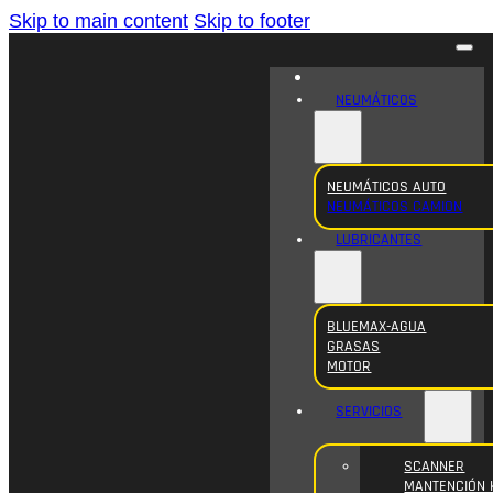
Skip to main content
Skip to footer
NEUMÁTICOS
NEUMÁTICOS AUTO
NEUMÁTICOS CAMION
LUBRICANTES
BLUEMAX-AGUA
GRASAS
MOTOR
SERVICIOS
SCANNER
MANTENCIÓN 