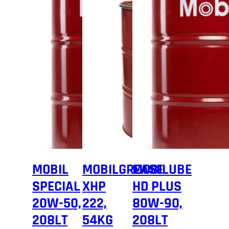
MOBIL
MOBILGREASE
MOBILUBE
SPECIAL
XHP
HD PLUS
20W-50,
222,
80W-90,
208LT
54KG
208LT