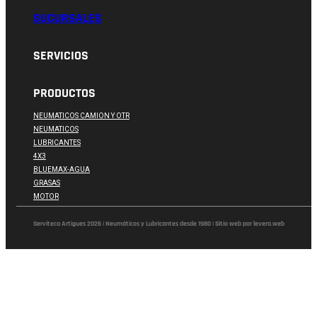
SUCURSALES
SERVICIOS
PRODUCTOS
NEUMATICOS CAMION Y OTR
NEUMATICOS
LUBRICANTES
4X3
BLUEMAX-AGUA
GRASAS
MOTOR
Serviteca Artigues 2026 | Neumáticos y Lubricantes desde 1980 | Sitio web por levera.web