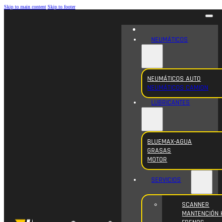
Skip to main content
Skip to footer
NEUMÁTICOS
NEUMÁTICOS AUTO
NEUMÁTICOS CAMION
LUBRICANTES
BLUEMAX-AGUA
GRASAS
MOTOR
SERVICIOS
SCANNER
MANTENCIÓN 