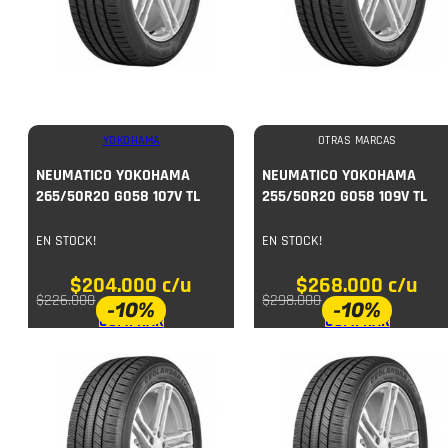
YOKOHAMA
OTRAS MARCAS
NEUMATICO YOKOHAMA
NEUMATICO YOKOHAMA
265/50R20 G058 107V TL
255/50R20 G058 109V TL
EN STOCK!
EN STOCK!
$
204.000
c/u
$
268.000
c/u
$
226.000
$
298.000
-10%
-10%
COMPRAR
COMPRAR