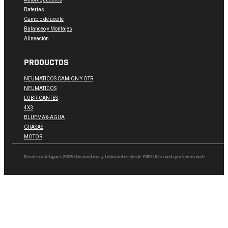
Baterías
Cambio de aceite
Balanceo y Montajes
Alineación
PRODUCTOS
NEUMATICOS CAMION Y OTR
NEUMATICOS
LUBRICANTES
4X3
BLUEMAX-AGUA
GRASAS
MOTOR
Serviteca Artigues 2026 | Neumáticos y Lubricantes desde 1980 | Sitio web por levera.web