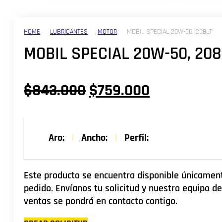
HOME
LUBRICANTES
MOTOR
MOBIL SPECIAL 20W-50, 208LT
MOBIL SPECIAL 20W-50, 208
El
El
$
843.000
$
759.000
precio
precio
original
actual
Aro:
|
Ancho:
|
Perfil:
era:
es:
$843.000.
$759.000.
Este producto se encuentra disponible únicamen
pedido. Envíanos tu solicitud y nuestro equipo de
ventas se pondrá en contacto contigo.