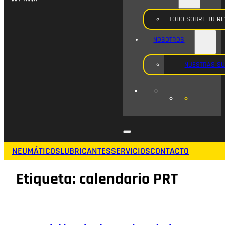
TODO SOBRE TU RE
NOSOTROS
NUESTRAS S
NEUMÁTICOS
LUBRICANTES
SERVICIOS
CONTACTO
Etiqueta:
calendario PRT