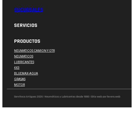
SUCURSALES
SERVICIOS
PRODUCTOS
NEUMATICOS CAMION Y OTR
NEUMATICOS
LUBRICANTES
4X3
BLUEMAX-AGUA
GRASAS
MOTOR
Serviteca Artigues 2026 | Neumáticos y Lubricantes desde 1980 | Sitio web por levera.web