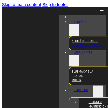
Skip to main content
Skip to footer
NEUMÁTICOS
NEUMÁTICOS AUTO
NEUMÁTICOS CAMION
LUBRICANTES
BLUEMAX-AGUA
GRASAS
MOTOR
SERVICIOS
SCANNER
MANTENCIÓN 