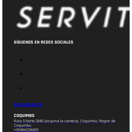
SÍGUENOS EN REDES SOCIALES
SUCURSALES
COQUIMBO
Ruta 5 Norte 2680 (esquina la cantera), Coquimbo, Región de
Coquimbo.
+56966206633