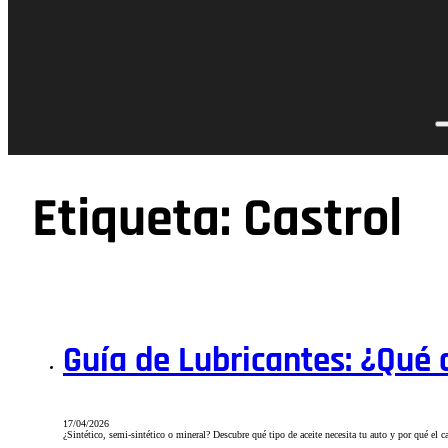
Etiqueta:
Castrol
Guía de Lubricantes: ¿Qué 
17/04/2026
¿Sintético, semi-sintético o mineral? Descubre qué tipo de aceite necesita tu auto y por qué el 