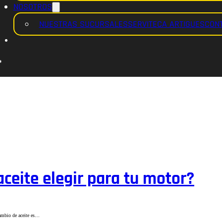
NOSOTROS
NUESTRAS SUCURSALES
SERVITECA ARTIGUES
CON
aceite elegir para tu motor?
cambio de aceite es…