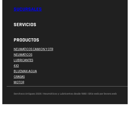
SUCURSALES
SERVICIOS
PRODUCTOS
NEUMATICOS CAMION Y OTR
NEUMATICOS
LUBRICANTES
4X3
BLUEMAX-AGUA
GRASAS
MOTOR
Serviteca Artigues 2026 | Neumáticos y Lubricantes desde 1980 | Sitio web por levera.web