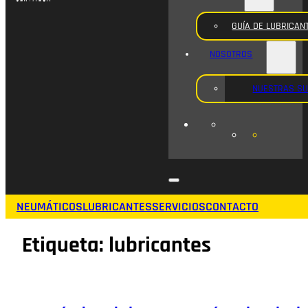
GUÍA DE LUBRICAN
NOSOTROS
NUESTRAS S
NEUMÁTICOS
LUBRICANTES
SERVICIOS
CONTACTO
Etiqueta:
lubricantes