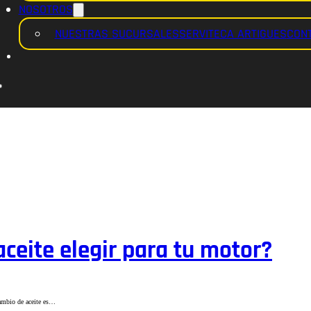
NOSOTROS
NUESTRAS SUCURSALES
SERVITECA ARTIGUES
CON
aceite elegir para tu motor?
cambio de aceite es…