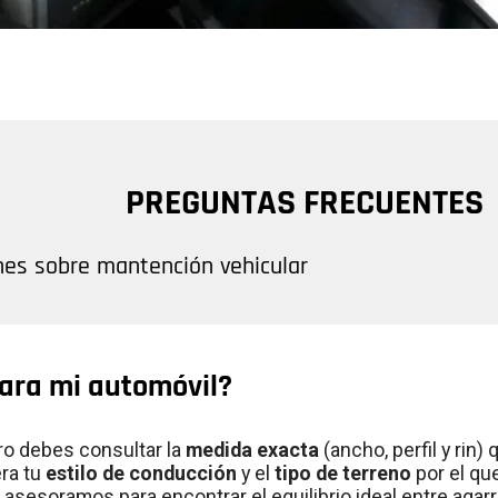
PREGUNTAS FRECUENTES
nes sobre mantención vehicular
ara mi automóvil?
ero debes consultar la
medida exacta
(ancho, perfil y rin
era tu
estilo de conducción
y el
tipo de terreno
por el qu
asesoramos para encontrar el equilibrio ideal entre agarr