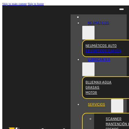
Skip to main content
Skip to footer
NEUMÁTICOS
NEUMÁTICOS AUTO
NEUMÁTICOS CAMION
LUBRICANTES
BLUEMAX-AGUA
GRASAS
MOTOR
SERVICIOS
SCANNER
MANTENCIÓN 