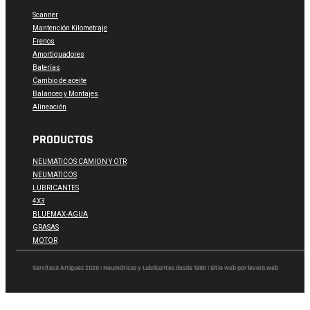
Scanner
Mantención Kilometraje
Frenos
Amortiguadores
Baterías
Cambio de aceite
Balanceo y Montajes
Alineación
PRODUCTOS
NEUMATICOS CAMION Y OTR
NEUMATICOS
LUBRICANTES
4X3
BLUEMAX-AGUA
GRASAS
MOTOR
Serviteca Artigues 2026 | Neumáticos y Lubricantes desde 1980 | Sitio web por levera.web