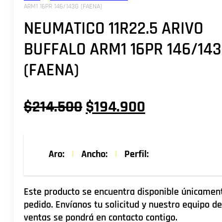
ARM1 16PR 146/143G (FAENA)
NEUMATICO 11R22.5 ARIVO
BUFFALO ARM1 16PR 146/14
(FAENA)
El
El
$
214.500
$
194.900
precio
precio
original
actual
Aro:
|
Ancho:
|
Perfil:
era:
es:
$214.500.
$194.900.
Este producto se encuentra disponible únicamen
pedido. Envíanos tu solicitud y nuestro equipo de
ventas se pondrá en contacto contigo.