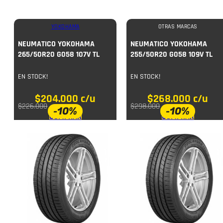
YOKOHAMA
OTRAS MARCAS
NEUMATICO YOKOHAMA
NEUMATICO YOKOHAMA
265/50R20 G058 107V TL
255/50R20 G058 109V TL
EN STOCK!
EN STOCK!
$
204.000
c/u
$
268.000
c/u
$
226.000
$
298.000
-10%
-10%
COMPRAR
COMPRAR