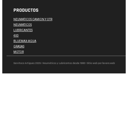
PRODUCTOS
NEUMATICOS CAMION Y OTR
NEUMATICOS
LUBRICANTES
4X3
BLUEMAX-AGUA
GRASAS
MOTOR
Serviteca Artigues 2026 | Neumáticos y Lubricantes desde 1980 | Sitio web por levera.web