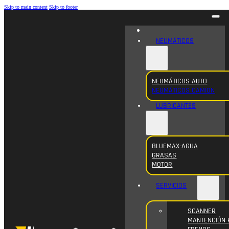
Skip to main content
Skip to footer
NEUMÁTICOS
NEUMÁTICOS AUTO
NEUMÁTICOS CAMION
LUBRICANTES
BLUEMAX-AGUA
GRASAS
MOTOR
SERVICIOS
SCANNER
MANTENCIÓN 