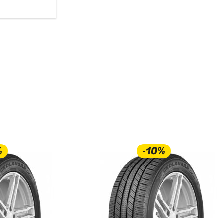
%
-10%