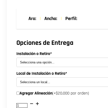
precio
precio
original
actual
Aro:
|
Ancho:
|
Perfil:
era:
es:
$664.400.
$603.900
Opciones de Entrega
Instalación o Retiro*
Local de Instalación o Retiro*
Agregar Alineación
(+$20.000 por orden)
NEUMATICO