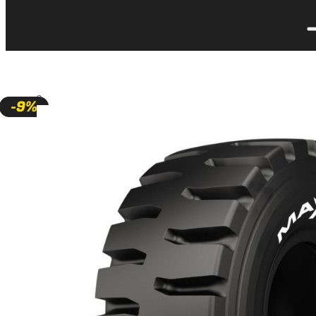
🔍
-9%