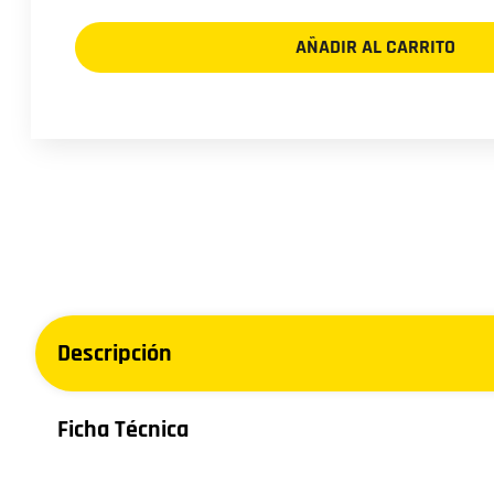
17.5R25
MAXAM
AÑADIR AL CARRITO
L5
MS501
MINEXTRA
**
K
TL
cantidad
Descripción
Ficha Técnica