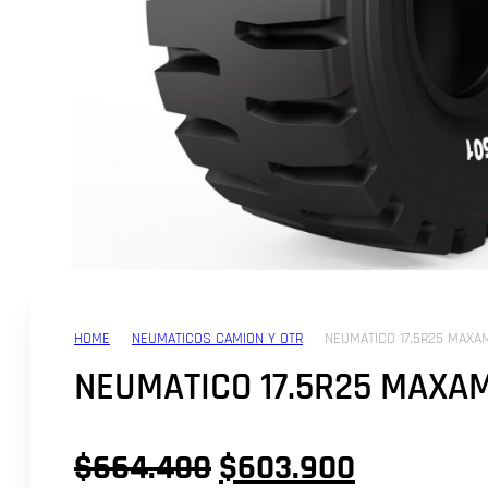
HOME
NEUMATICOS CAMION Y OTR
NEUMATICO 17.5R25 MAXAM
NEUMATICO 17.5R25 MAXAM
El
El
$
664.400
$
603.900