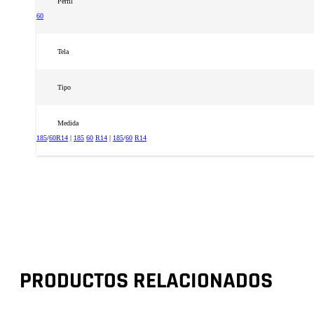
Perfil
60
Tela
Tipo
Medida
185
/
60
R14
|
185
60
R14
|
185
/
60
R14
PRODUCTOS RELACIONADOS