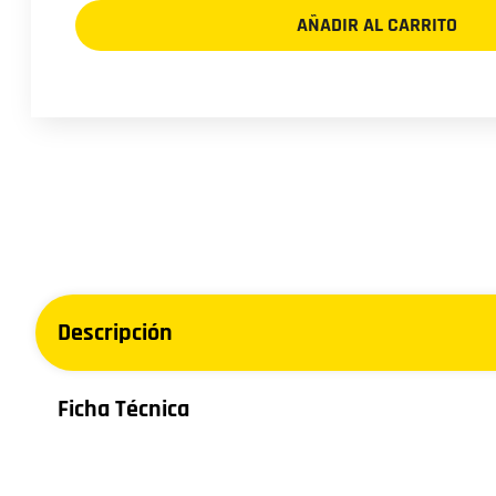
ROADWING
AÑADIR AL CARRITO
RW-
581
82H
cantidad
Descripción
Ficha Técnica