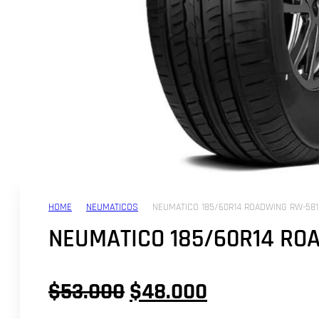
HOME
NEUMATICOS
NEUMATICO 185/60R14 ROADWING RW-581
NEUMATICO 185/60R14 RO
El
El
$
53.000
$
48.000