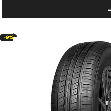
🔍
-9%