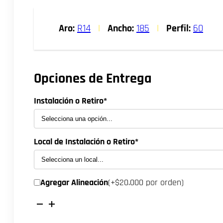
precio
precio
original
actual
Aro:
R14
|
Ancho:
185
|
Perfil:
60
era:
es:
$53.000.
$48.000.
Opciones de Entrega
Instalación o Retiro*
Local de Instalación o Retiro*
Agregar Alineación
(+$20.000 por orden)
NEUMATICO
185/60R14