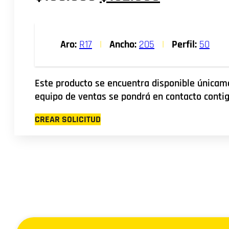
precio
precio
original
actual
Aro:
R17
|
Ancho:
205
|
Perfil:
50
era:
es:
$168.000.
$152.000.
Este producto se encuentra disponible únicame
equipo de ventas se pondrá en contacto contig
CREAR SOLICITUD