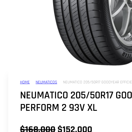
HOME
NEUMATICOS
NEUMATICO 205/50R17 GOODYEAR EFFICIE
NEUMATICO 205/50R17 GOO
PERFORM 2 93V XL
El
El
$
168.000
$
152.000