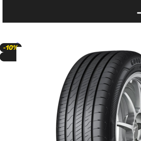
🔍
-10%
A PEDIDO