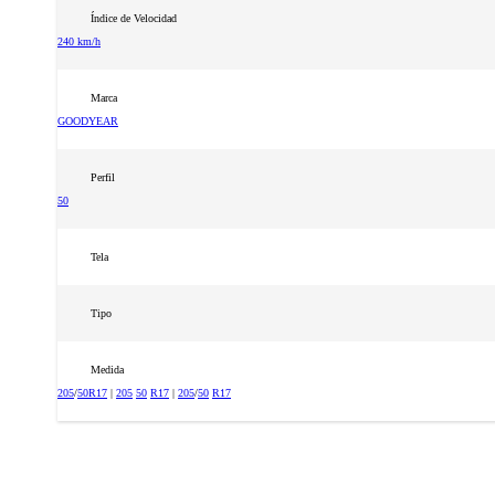
Índice de Velocidad
240 km/h
Marca
GOODYEAR
Perfil
50
Tela
Tipo
Medida
205
/
50
R17
|
205
50
R17
|
205
/
50
R17