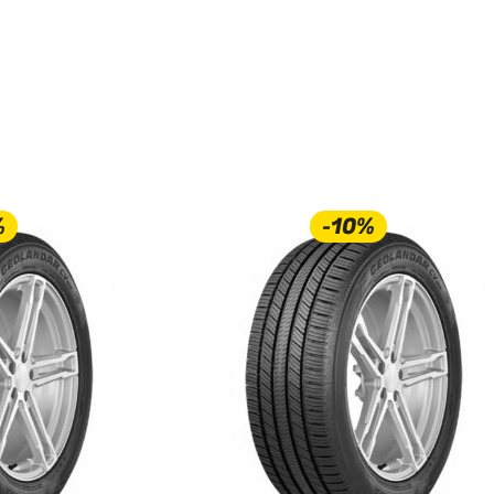
%
-10%