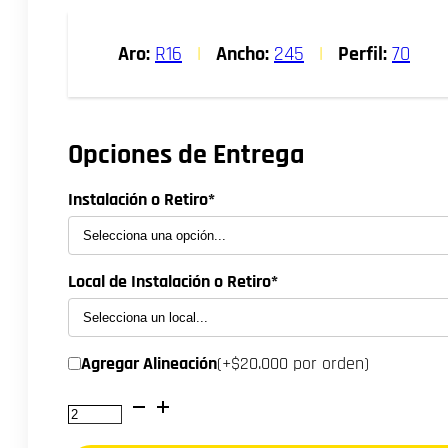
original
actual
Aro:
R16
|
Ancho:
245
|
Perfil:
70
era:
es:
$137.000.
$124.000.
Opciones de Entrega
Instalación o Retiro*
Local de Instalación o Retiro*
Agregar Alineación
(+$20.000 por orden)
NEUMATICO
245/70R16