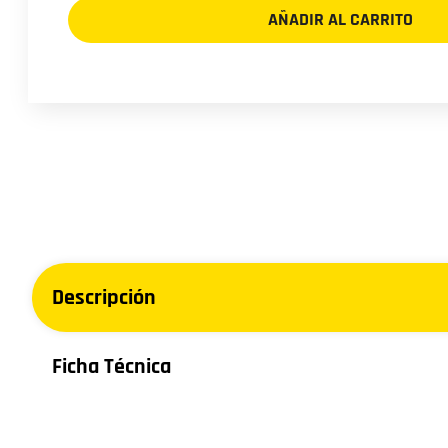
WESTLAKE
AÑADIR AL CARRITO
SL369
cantidad
Descripción
Ficha Técnica