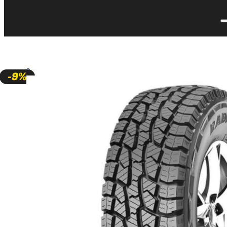
🔍
-9%