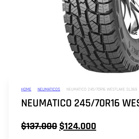
HOME
NEUMATICOS
NEUMATICO 245/70R16 WESTLAKE SL369
NEUMATICO 245/70R16 WE
El
El
$
137.000
$
124.000
precio
precio