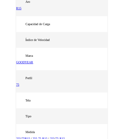
Aro
R15
Capacidad de Carga
Índice de Velocidad
Marca
GOODYEAR
Perfil
75
Tela
Tipo
Medida
255
/
75
R15
|
255
75
R15
|
255
/
75
R15