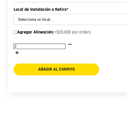
Local de Instalación o Retiro*
Agregar Alineación
(+$20.000 por orden)
NEUMATICO
255/75R15
GOODYEAR
WRANGLER
AT/S
AÑADIR AL CARRITO
-
LIQ-
cantidad