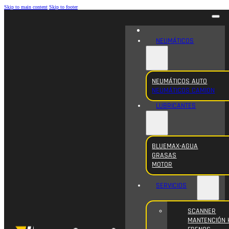
Skip to main content
Skip to footer
NEUMÁTICOS
NEUMÁTICOS AUTO
NEUMÁTICOS CAMION
LUBRICANTES
BLUEMAX-AGUA
GRASAS
MOTOR
SERVICIOS
SCANNER
MANTENCIÓN 