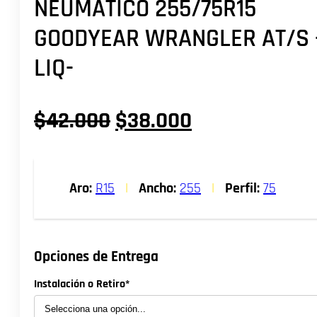
NEUMATICO 255/75R15
GOODYEAR WRANGLER AT/S 
LIQ-
El
El
$
42.000
$
38.000
precio
precio
original
actual
Aro:
R15
|
Ancho:
255
|
Perfil:
75
era:
es:
$42.000.
$38.000.
Opciones de Entrega
Instalación o Retiro*