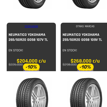
YOKOHAMA
OTRAS MARCAS
NEUMATICO YOKOHAMA
NEUMATICO YOKOHAMA
265/50R20 G058 107V TL
255/50R20 G058 109V TL
EN STOCK!
EN STOCK!
$
204.000
c/u
$
268.000
c/u
$
226.000
$
298.000
-10%
-10%
COMPRAR
COMPRAR