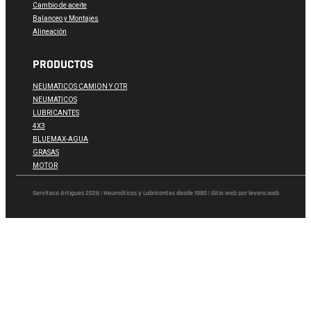
Cambio de aceite
Balanceo y Montajes
Alineación
PRODUCTOS
NEUMATICOS CAMION Y OTR
NEUMATICOS
LUBRICANTES
4X3
BLUEMAX-AGUA
GRASAS
MOTOR
Serviteca Artigues 2026 | Neumáticos y Lubricantes desde 1980 | Sitio web por levera.web