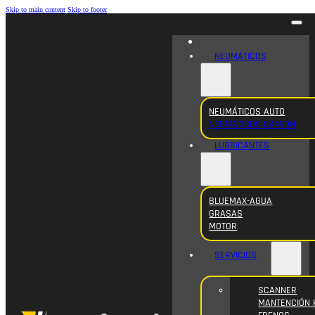
Skip to main content
Skip to footer
NEUMÁTICOS
NEUMÁTICOS AUTO
NEUMÁTICOS CAMION
LUBRICANTES
BLUEMAX-AGUA
GRASAS
MOTOR
SERVICIOS
SCANNER
MANTENCIÓN 