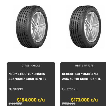
OTRAS MARCAS
OTRAS MARCAS
NEUMATICO YOKOHAMA
NEUMATICO YOKOHAMA
245/65R17 G058 107H TL
245/60R18 G058 105H TL
EN STOCK!
EN STOCK!
$
164.000
c/u
$
173.000
c/u
$
182.000
$
192.000