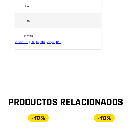
Tela
Tipo
Medida
265
/
65
R18
|
265
65
R18
|
265
/
65
R18
PRODUCTOS RELACIONADOS
-10%
-10%