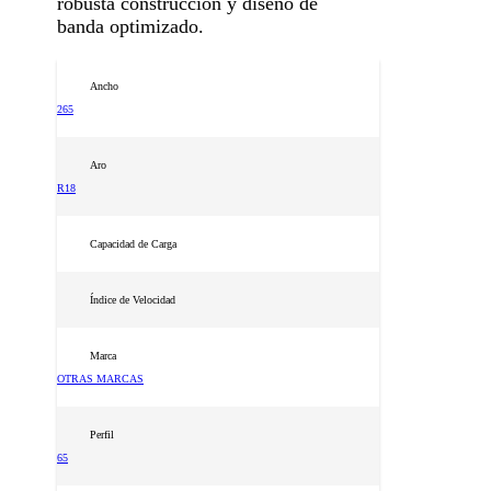
robusta construcción y diseño de
banda optimizado.
Ancho
265
Aro
R18
Capacidad de Carga
Índice de Velocidad
Marca
OTRAS MARCAS
Perfil
65