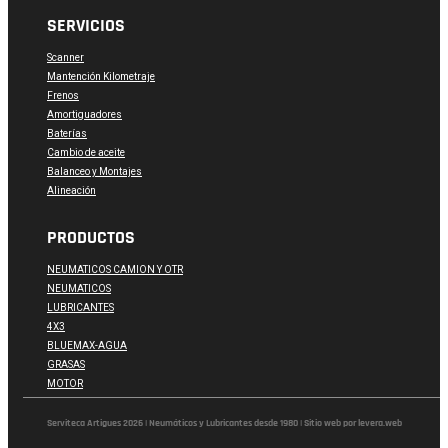
SERVICIOS
Scanner
Mantención Kilometraje
Frenos
Amortiguadores
Baterías
Cambio de aceite
Balanceo y Montajes
Alineación
PRODUCTOS
NEUMATICOS CAMION Y OTR
NEUMATICOS
LUBRICANTES
4X3
BLUEMAX-AGUA
GRASAS
MOTOR
Serviteca Artigues 2026 | Neumáticos y Lubricantes desde 1980 | Sitio web por levera.web