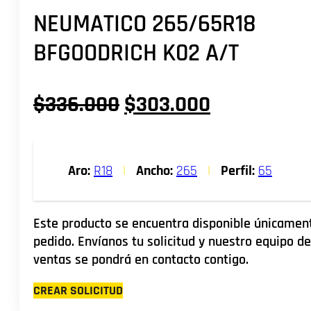
NEUMATICO 265/65R18
BFGOODRICH K02 A/T
El
El
$
336.000
$
303.000
precio
precio
original
actual
Aro:
R18
|
Ancho:
265
|
Perfil:
65
era:
es:
$336.000.
$303.000.
Este producto se encuentra disponible únicamen
pedido. Envíanos tu solicitud y nuestro equipo de
ventas se pondrá en contacto contigo.
CREAR SOLICITUD