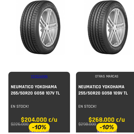
YOKOHAMA
OTRAS MARCAS
NEUMATICO YOKOHAMA
NEUMATICO YOKOHAMA
265/50R20 G058 107V TL
255/50R20 G058 109V TL
EN STOCK!
EN STOCK!
$
204.000
c/u
$
268.000
c/u
$
226.000
$
298.000
-10%
-10%
COMPRAR
COMPRAR