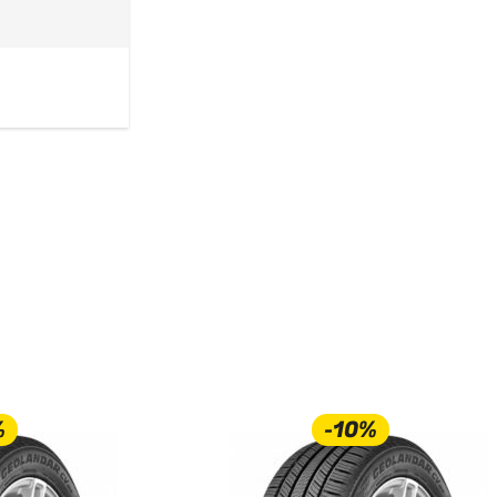
%
-10%