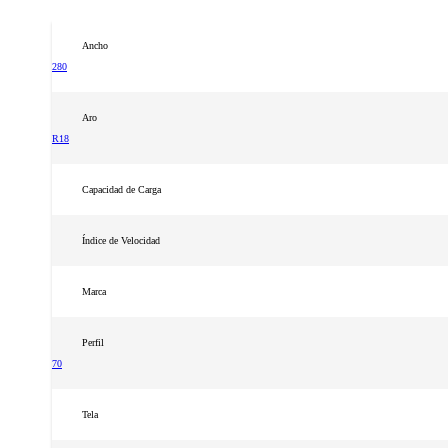
Ancho
280
Aro
R18
Capacidad de Carga
Índice de Velocidad
Marca
Perfil
70
Tela