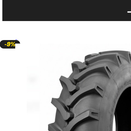
🔍
-9%