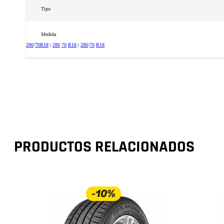
Tipo
Medida
280
/
70
R18
|
280
70
R18
|
280
/
70
R18
PRODUCTOS RELACIONADOS
-10%