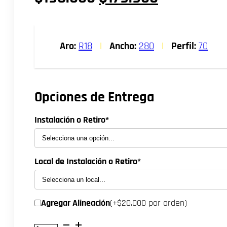
precio
precio
original
actual
Aro:
R18
|
Ancho:
280
|
Perfil:
70
era:
es:
$198.000.
$179.900.
Opciones de Entrega
Instalación o Retiro*
Local de Instalación o Retiro*
Agregar Alineación
(+$20.000 por orden)
NEUMATICO