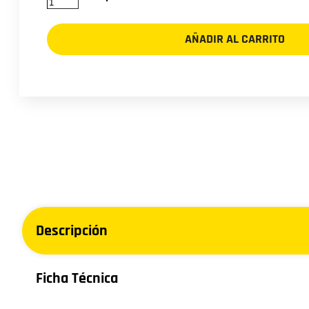
280/70R18
SAMSON
AÑADIR AL CARRITO
R-
1W
(114D)
RL
cantidad
Descripción
Ficha Técnica