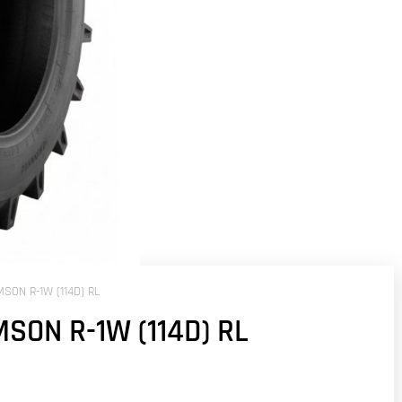
SON R-1W (114D) RL
SON R-1W (114D) RL