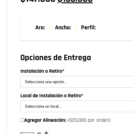
precio
precio
original
actual
Aro:
|
Ancho:
|
Perfil:
era:
es:
$147.000.
$133.000.
Opciones de Entrega
Instalación o Retiro*
Local de Instalación o Retiro*
Agregar Alineación
(+$20.000 por orden)
NEUMATICO