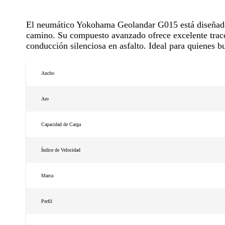
El neumático Yokohama Geolandar G015 está diseñado
camino. Su compuesto avanzado ofrece excelente tracció
conducción silenciosa en asfalto. Ideal para quienes b
Ancho
Aro
Capacidad de Carga
Índice de Velocidad
Marca
Perfil