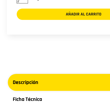
YOKOHAMA
235/65R17
AÑADIR AL CARRITO
G015
108H
TL
cantidad
Descripción
Ficha Técnica