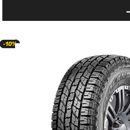
🔍
-10%