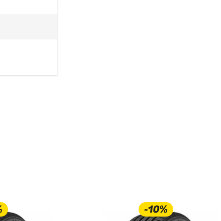
%
-10%