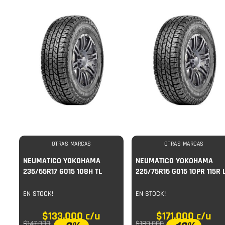
OTRAS MARCAS
OTRAS MARCAS
NEUMATICO YOKOHAMA
NEUMATICO YOKOHAMA
235/65R17 G015 108H TL
225/75R16 G015 10PR 115R 
TL
EN STOCK!
EN STOCK!
$
133.000
c/u
$
171.000
c/u
$
147.000
$
189.000