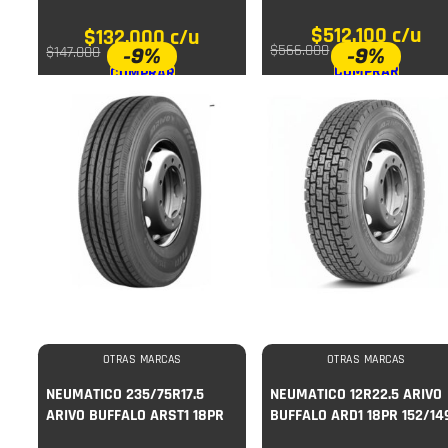
$
512.100
c/u
$
132.000
c/u
$
566.000
-9%
-9%
$
147.000
COMPRAR
COMPRAR
OTRAS MARCAS
OTRAS MARCAS
NEUMATICO 235/75R17.5
NEUMATICO 12R22.5 ARIVO
ARIVO BUFFALO ARST1 18PR
BUFFALO ARD1 18PR 152/14
143/141J (DIR)
(TRACC)