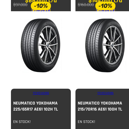
$
88.000
c/u
$
144.000
c/u
-10%
-10%
$
97.000
$
160.000
COMPRAR
COMPRAR
YOKOHAMA
YOKOHAMA
NEUMATICO YOKOHAMA
NEUMATICO YOKOHAMA
225/65R17 AE61 102H TL
215/70R16 AE61 100H TL
EN STOCK!
EN STOCK!