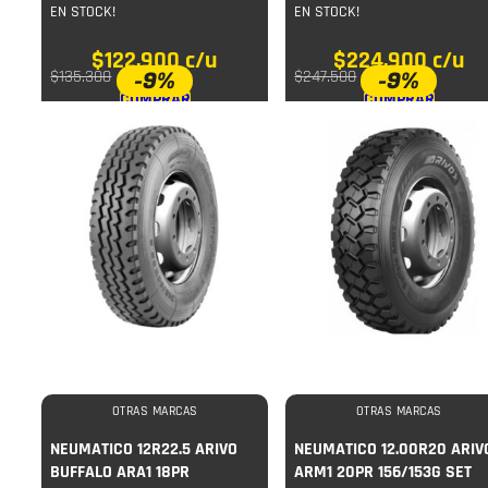
EN STOCK!
EN STOCK!
$
122.900
c/u
$
224.900
c/u
-9%
-9%
$
135.300
$
247.500
COMPRAR
COMPRAR
OTRAS MARCAS
OTRAS MARCAS
NEUMATICO 12R22.5 ARIVO
NEUMATICO 12.00R20 ARIV
BUFFALO ARA1 18PR
ARM1 20PR 156/153G SET