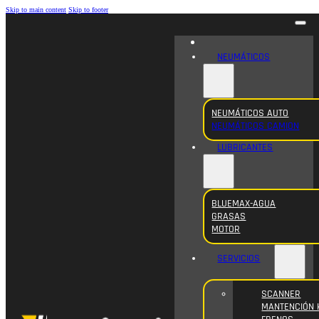
Skip to main content
Skip to footer
NEUMÁTICOS
NEUMÁTICOS AUTO
NEUMÁTICOS CAMION
LUBRICANTES
BLUEMAX-AGUA
GRASAS
MOTOR
SERVICIOS
SCANNER
MANTENCIÓN 