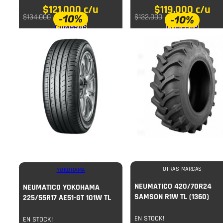
$
121.000
c/u
$
119.000
c/u
-10%
$
134.000
$
132.000
-10%
COMPRAR
COMPRAR
OTRAS MARCAS
YOKOHAMA
NEUMATICO 420/70R24
NEUMATICO YOKOHAMA
SAMSON R1W TL (1360)
225/55R17 AE51-GT 101W TL
EN STOCK!
EN STOCK!