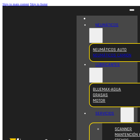
Skip to main content
Skip to footer
NEUMÁTICOS
NEUMÁTICOS AUTO
NEUMÁTICOS CAMION
LUBRICANTES
BLUEMAX-AGUA
GRASAS
MOTOR
SERVICIOS
SCANNER
MANTENCIÓN 