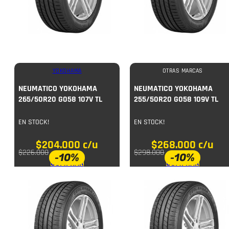
YOKOHAMA
OTRAS MARCAS
NEUMATICO YOKOHAMA
NEUMATICO YOKOHAMA
265/50R20 G058 107V TL
255/50R20 G058 109V TL
EN STOCK!
EN STOCK!
$
204.000
c/u
$
268.000
c/u
$
226.000
$
298.000
-10%
-10%
COMPRAR
COMPRAR