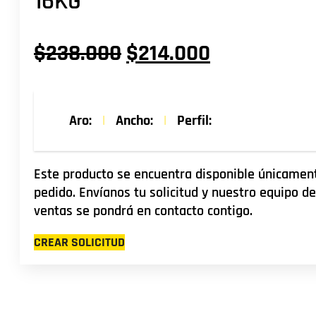
16KG
El
El
$
238.000
$
214.000
precio
precio
original
actual
Aro:
|
Ancho:
|
Perfil:
era:
es:
$238.000.
$214.000.
Este producto se encuentra disponible únicamen
pedido. Envíanos tu solicitud y nuestro equipo de
ventas se pondrá en contacto contigo.
CREAR SOLICITUD