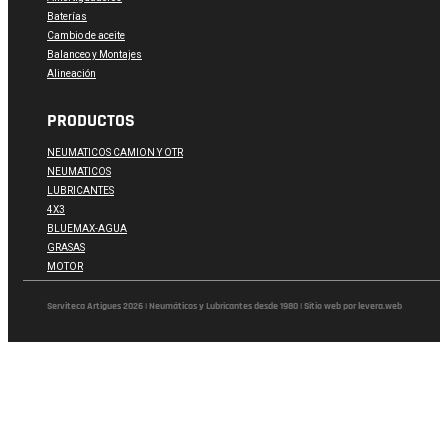
Baterías
Cambio de aceite
Balanceo y Montajes
Alineación
PRODUCTOS
NEUMATICOS CAMION Y OTR
NEUMATICOS
LUBRICANTES
4X3
BLUEMAX-AGUA
GRASAS
MOTOR
Serviteca Artigues 2026 | Neumáticos y Lubricantes desde 1980 | Sitio web por levera.web