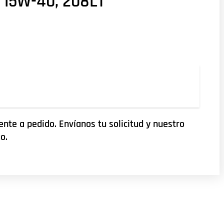
 15W-40, 208LT
.
nte a pedido. Envíanos tu solicitud y nuestro
o.