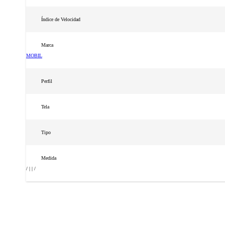
Índice de Velocidad
Marca
MOBIL
Perfil
Tela
Tipo
Medida
/ | | /