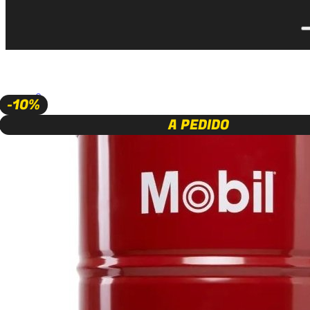
🔍
-10%
A PEDIDO