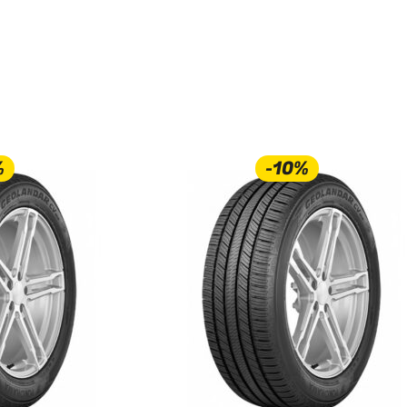
%
-10%