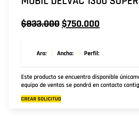
MOBIL DELVAC 1300 SUPER
El
El
$
833.000
$
750.000
precio
precio
original
actual
Aro:
|
Ancho:
|
Perfil:
era:
es:
$833.000.
$750.000
Este producto se encuentra disponible únicame
equipo de ventas se pondrá en contacto contig
CREAR SOLICITUD