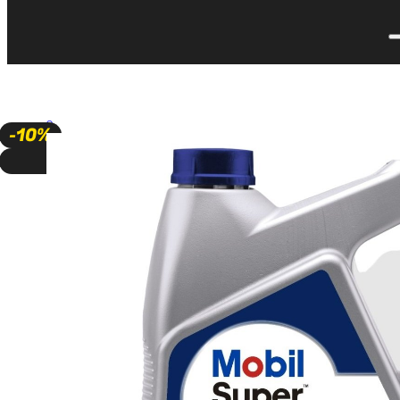
🔍
-10%
A PEDIDO