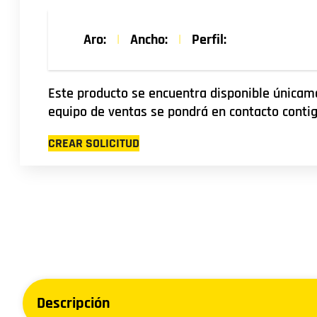
precio
precio
original
actual
Aro:
|
Ancho:
|
Perfil:
era:
es:
$35.600.
$32.000.
Este producto se encuentra disponible únicame
equipo de ventas se pondrá en contacto contig
CREAR SOLICITUD
Descripción