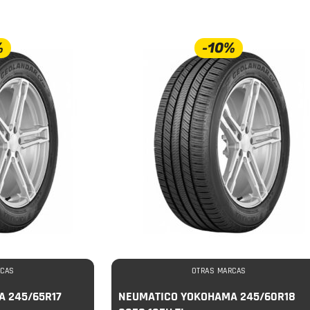
%
-10%
RCAS
OTRAS MARCAS
 245/65R17
NEUMATICO YOKOHAMA 245/60R18