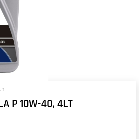
4LT
A P 10W-40, 4LT