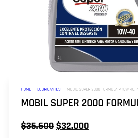
HOME
LUBRICANTES
MOBIL SUPER 2000 FORMULA P 10W-40, 
MOBIL SUPER 2000 FORMUL
El
El
$
35.600
$
32.000