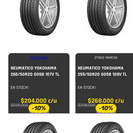
YOKOHAMA
OTRAS MARCAS
NEUMATICO YOKOHAMA
NEUMATICO YOKOHAMA
265/50R20 G058 107V TL
255/50R20 G058 109V TL
EN STOCK!
EN STOCK!
$
204.000
c/u
$
268.000
c/u
$
226.000
$
298.000
-10%
-10%
COMPRAR
COMPRAR