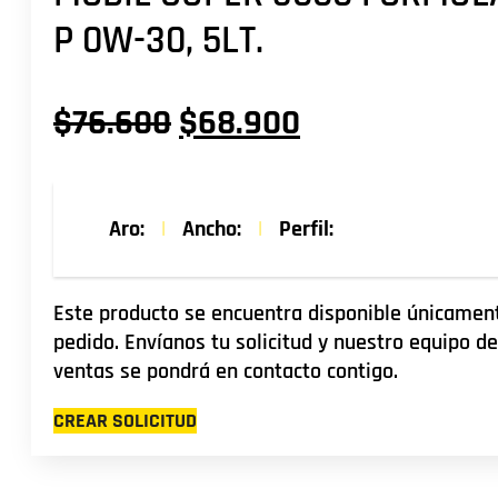
P 0W-30, 5LT.
El
El
$
76.600
$
68.900
precio
precio
original
actual
Aro:
|
Ancho:
|
Perfil:
era:
es:
$76.600.
$68.900.
Este producto se encuentra disponible únicamen
pedido. Envíanos tu solicitud y nuestro equipo de
ventas se pondrá en contacto contigo.
CREAR SOLICITUD