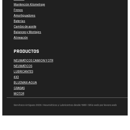
Mantención Kilometraje
Frenos
Amortiguadores
Baterías
Cambio de aceite
Balanceo y Montajes
Alineación
PRODUCTOS
NEUMATICOS CAMION Y OTR
NEUMATICOS
LUBRICANTES
4X3
BLUEMAX-AGUA
GRASAS
MOTOR
Serviteca Artigues 2026 | Neumáticos y Lubricantes desde 1980 | Sitio web por levera.web