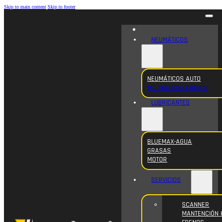
Skip to main content
Skip to footer
NEUMÁTICOS
NEUMÁTICOS AUTO
NEUMÁTICOS CAMION
LUBRICANTES
BLUEMAX-AGUA
GRASAS
MOTOR
SERVICIOS
SCANNER
MANTENCIÓN 