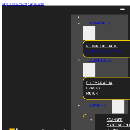
Skip to main content
Skip to footer
NEUMÁTICOS
NEUMÁTICOS AUTO
NEUMÁTICOS CAMION
LUBRICANTES
BLUEMAX-AGUA
GRASAS
MOTOR
SERVICIOS
SCANNER
MANTENCIÓN 