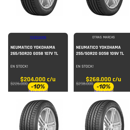
YOKOHAMA
OTRAS MARCAS
NEUMATICO YOKOHAMA
NEUMATICO YOKOHAMA
265/50R20 G058 107V TL
255/50R20 G058 109V TL
EN STOCK!
EN STOCK!
$
204.000
c/u
$
268.000
c/u
$
226.000
$
298.000
-10%
-10%
COMPRAR
COMPRAR