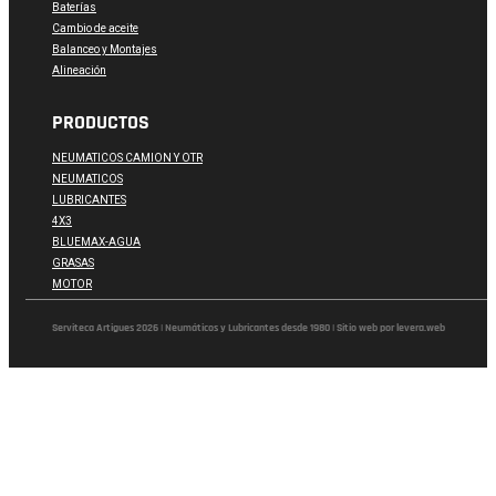
Baterías
Cambio de aceite
Balanceo y Montajes
Alineación
PRODUCTOS
NEUMATICOS CAMION Y OTR
NEUMATICOS
LUBRICANTES
4X3
BLUEMAX-AGUA
GRASAS
MOTOR
Serviteca Artigues 2026 | Neumáticos y Lubricantes desde 1980 | Sitio web por levera.web