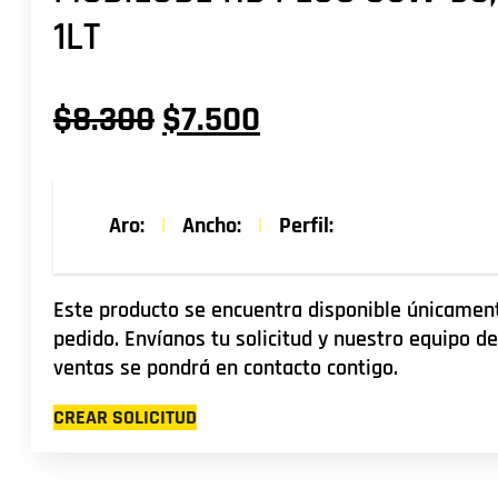
1LT
El
El
$
8.300
$
7.500
precio
precio
original
actual
Aro:
|
Ancho:
|
Perfil:
era:
es:
$8.300.
$7.500.
Este producto se encuentra disponible únicamen
pedido. Envíanos tu solicitud y nuestro equipo de
ventas se pondrá en contacto contigo.
CREAR SOLICITUD